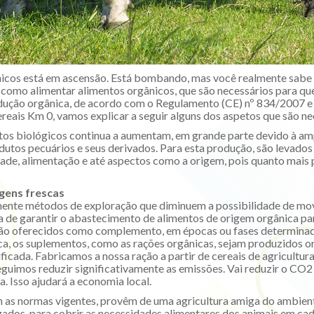
cos está em ascensão. Está bombando, mas você realmente sabe d
 como alimentar alimentos orgânicos, que são necessários para qu
ução orgânica, de acordo com o Regulamento (CE) nº 834/2007 e
reais Km 0, vamos explicar a seguir alguns dos aspetos que são ne
os biológicos continua a aumentam, em grande parte devido à am
rodutos pecuários e seus derivados. Para esta produção, são levad
ade, alimentação e até aspectos como a origem, pois quanto mais p
gens frescas
amente métodos de exploração que diminuem a possibilidade de m
rma de garantir o abastecimento de alimentos de origem orgânica p
rão oferecidos como complemento, em épocas ou fases determinada
ica, os suplementos, como as rações orgânicas, sejam produzidos o
ficada. Fabricamos a nossa ração a partir de cereais de agricultu
guimos reduzir significativamente as emissões. Vai reduzir o CO2
. Isso ajudará a economia local.
as normas vigentes, provêm de uma agricultura amiga do ambient
zados, para cobrir as necessidades alimentares dos animais em c