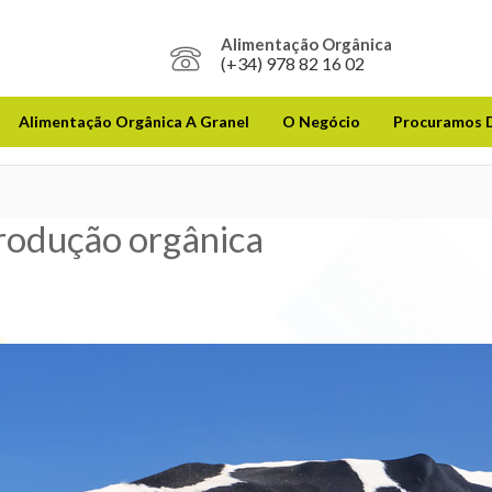
Alimentação Orgânica
(+34) 978 82 16 02
Alimentação Orgânica A Granel
O Negócio
Procuramos D
rodução orgânica