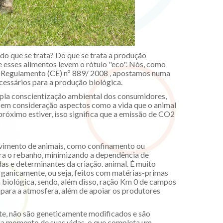
o que se trata? Do que se trata a produção
e esses alimentos levem o rótulo "eco". Nós, como
 Regulamento (CE) nº 889/ 2008 , apostamos numa
cessários para a produção biológica.
pla conscientização ambiental dos consumidores,
os em consideração aspectos como a vida que o animal
róximo estiver, isso significa que a emissão de CO2
ovimento de animais, como confinamento ou
ara o rebanho, minimizando a dependência de
s e determinantes da criação. animal. É muito
rganicamente, ou seja, feitos com matérias-primas
ra biológica, sendo, além disso, ração Km 0 de campos
 para a atmosfera, além de apoiar os produtores
e, não são geneticamente modificados e são
ada momento de suas vidas, o que completa um