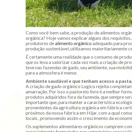
Como você bem sabe, a produção de alimentos orgâni
orgânica? Hoje vamos explicar alguns dos requisitos,
produtores de
alimento orgânico
adequado para prod
produção sustentável, utilizamos maioritariamente ce
É certamente uma realidade que o consumo de produt
que os leva a valorizar cada vez mais a criação de p
teve nas fazendas de gado, seu ambiente, sua mobilid
para a atmosfera é menor.
Ambiente saudável e que tenham acesso a pasta
A criação de gado orgânico Logico rejeita complet
amarração. Por isso o pastoreio livre é a melhor fo
produtos adquiridos fora da fazenda, que sempre se
importante que, para manter a característica ecológ
provenientes da agricultura orgânica em fábrica certi
próximos da nossa fábrica em Híjar, com a qual conse
locais , promovendo assim o crescimento da economia
Os suplementos alimentares orgânicos cumprem com 
especialmente formulados por veterinários especiali